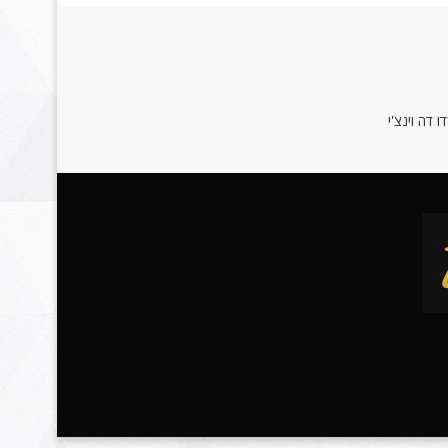
 דה וינצ'י