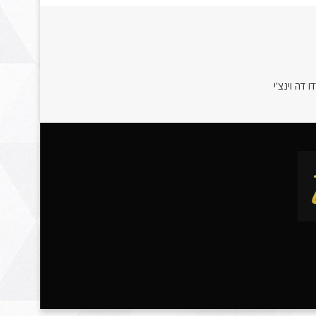
 דה וינצ'י