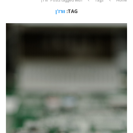
TAG:
וורז'ן