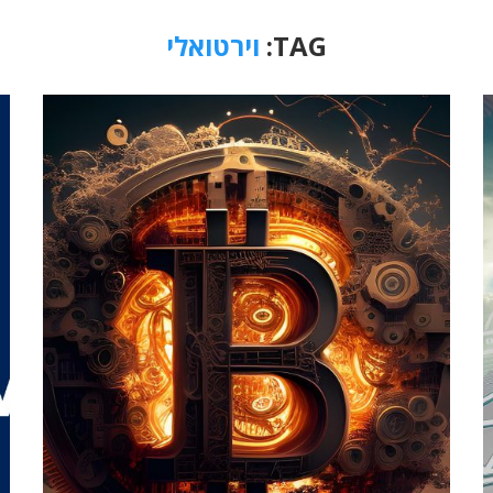
TAG:
וירטואלי