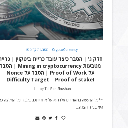
CryptoCurrency | מטבעות קריפטו
חלק ג' | הסבר כיצד עובד כריית ביטקוין | כריית
מטבעות Mining in cryptocurrency | הסבר
על Proof of Work | הסבר על Nonce
וDifficulty Target | Proof of stake
by
Tal Ben Shushan
**כל הנעשה במאמרים אלו הוא על אחריותכם בלבד וכל המלצה כא
היא בגדר הצגה…