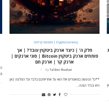
CryptoCurrency | מטבעות קריפטו
חלק ה' | כיצד ארנק ביטקוין עובד? | אך
פותחים ארנק ביטקוין Bitcoin | סוגי ארנקים |
ארנק קר | ארנק חם
by
Tal Ben Shushan
ונ
**כל הנעשה במאמרים אלו הוא על אחריותכם בלבד וכל המלצה כאן
ן
היא בגדר הצגה…