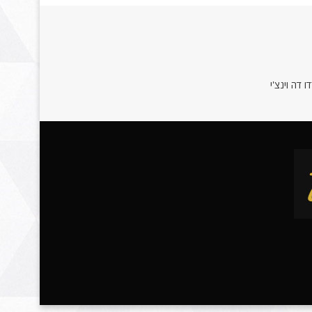
 דה וינצ'י