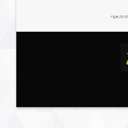
 דה וינצ'י