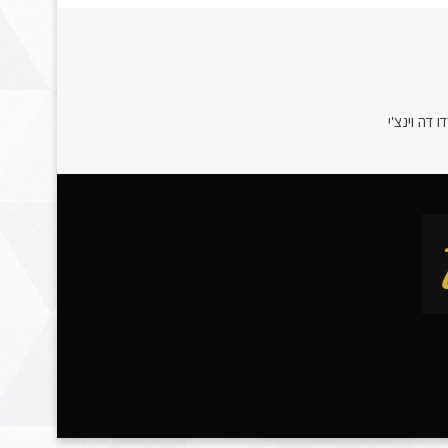
 דה וינצ'י