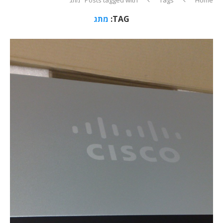
TAG:
מתג