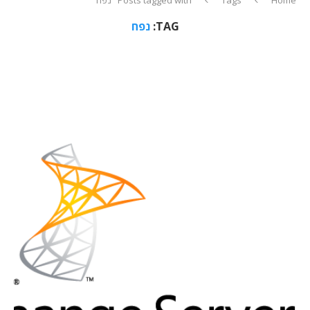
TAG:
נפח