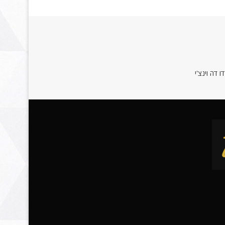
 דה וינצ'י