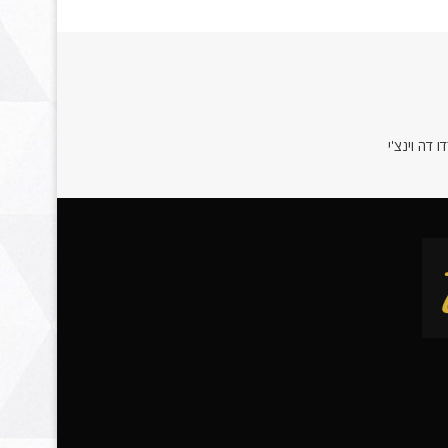
 דה וינצ'י