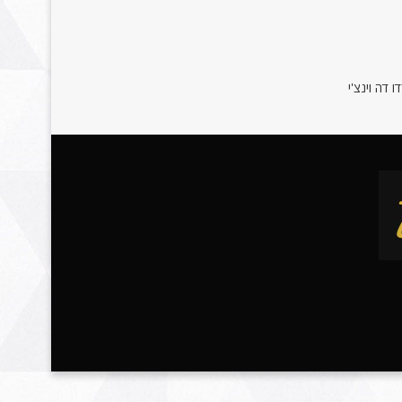
 דה וינצ'י