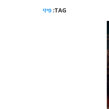
TAG:
פיזי