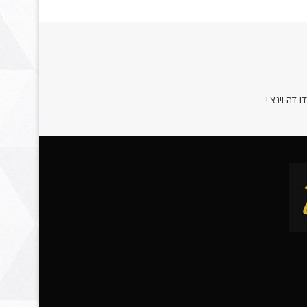
 דה וינצ'י