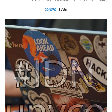
TAG:
פישינג