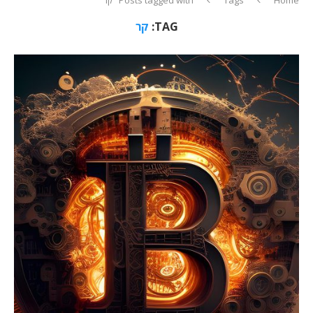
TAG:
קר