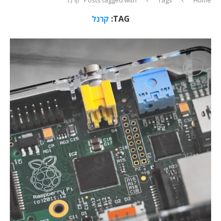
TAG:
קרנל