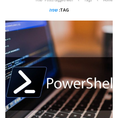
TAG:
שפה