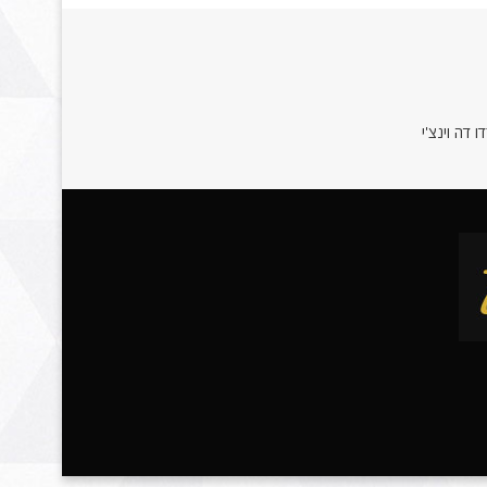
 דה וינצ'י