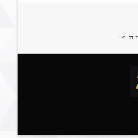
 דה וינצ'י