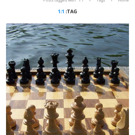
1:1
TAG: