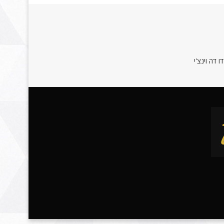
 דה וינצ'י