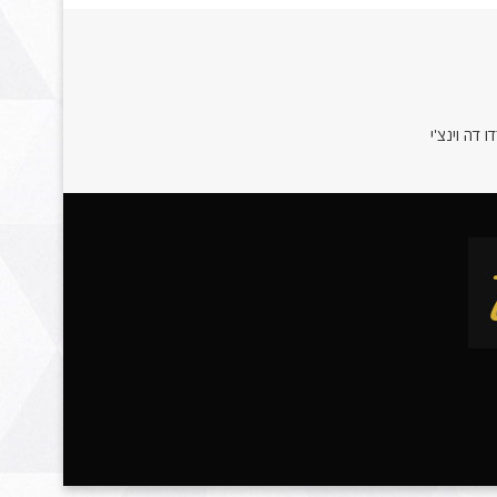
 דה וינצ'י