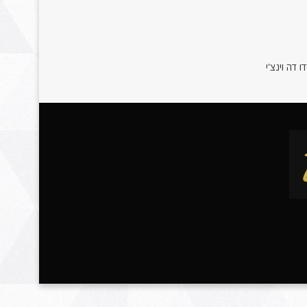
 דה וינצ'י