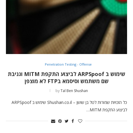
Penetration Testing - Offense
שימוש ב ARPSpoof לביצוע התקפת MITM וגניבת
שם משתמש וסיסמא בFTP לא מוצפן
by
Tal Ben Shushan
כל הזכויות שמורות לטל בן שושן – Shushan.co.il שימוש ב ARPSpoof
לביצוע התקפת MITM…