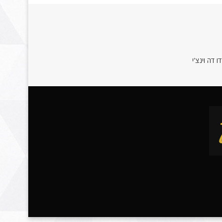
 דה וינצ'י