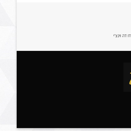
 דה וינצ'י