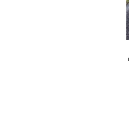
MST
R מאמר