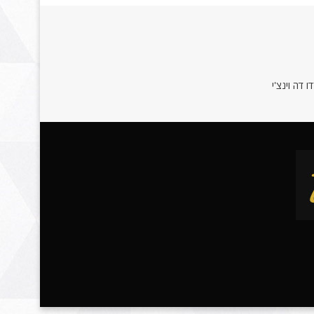
 דה וינצ'י