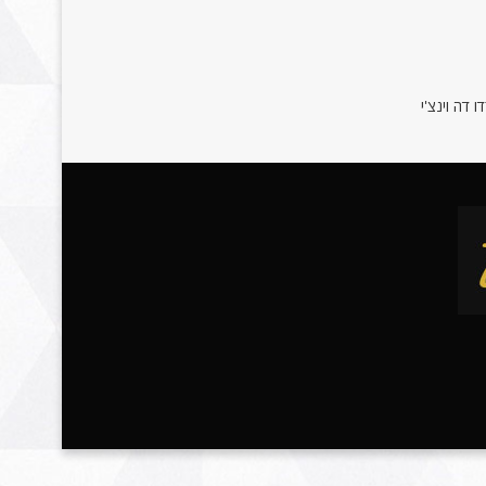
 דה וינצ'י