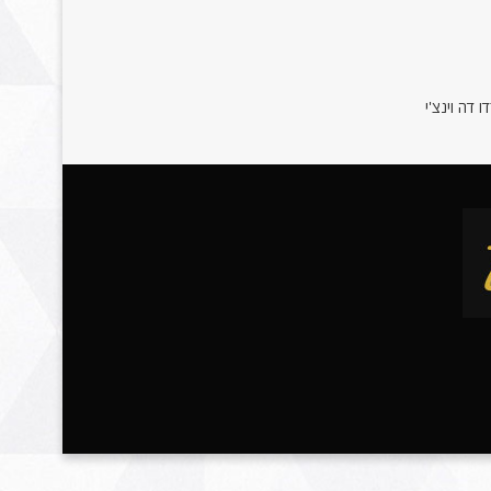
 דה וינצ'י