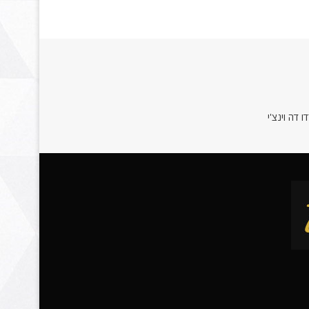
 דה וינצ'י