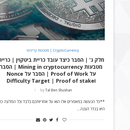
CryptoCurrency | מטבעות קריפטו
חלק ג' | הסבר כיצד עובד כריית ביטקוין | כריית
מטבעות Mining in cryptocurrency | הסבר
על Proof of Work | הסבר על Nonce
וDifficulty Target | Proof of stake
by
Tal Ben Shushan
**כל הנעשה במאמרים אלו הוא על אחריותכם בלבד וכל המלצה כא
היא בגדר הצגה…