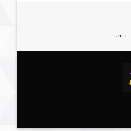
 דה וינצ'י