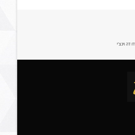
 דה וינצ'י