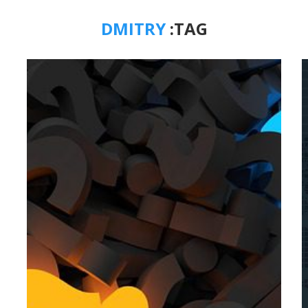
DMITRY
TAG: