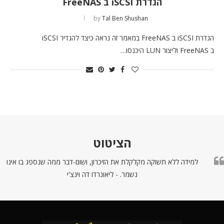
הגדרת iSCSI ב FreeNAS
by
Tal Ben Shushan
הגדרת iSCSI ב FreeNAS במאמר זה נראה כיצד להגדיר iSCSI
ב FreeNAS וליצור LUN היכנסו…
הציטוט
למידה ללא תשוקה מקלקלת את הזיכרון, ושום-דבר ממה שנספג בו אינו
נשמר. - ליאונרדו דה וינצ'י