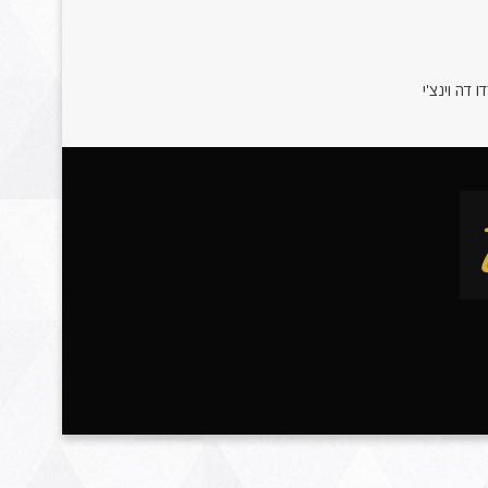
 דה וינצ'י