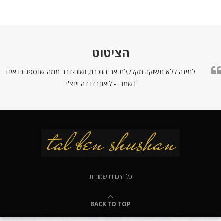
הציטוט
למידה ללא תשוקה מקלקלת את הזיכרון, ושום-דבר ממה שנספג בו אינו
נשמר. - ליאונרדו דה וינצ'י
כל הזכויות שמורות
BACK TO TOP