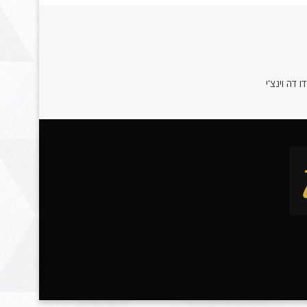
 דה וינצ'י