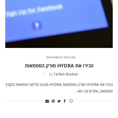
Information Security
הכירו את HYDRA סורק הססמאות
by
Tal Ben Shushan
הכירו את HYDRA סורק הססמאות HYDRA מבצע סריקת ססמאות מקובץ
ססמאות, אתרים וכו' הוא…