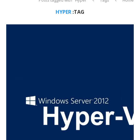
HYPER
TAG: