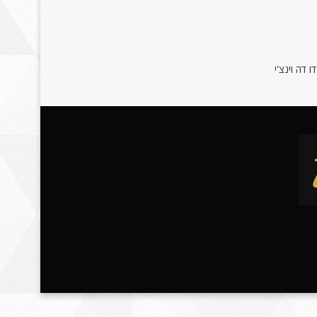
 דה וינצ'י