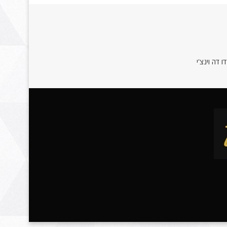
 דה וינצ'י