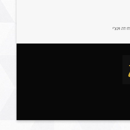
 דה וינצ'י