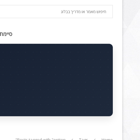
חיפוש
סיימתם
Posts tagged with "option"
Tags
Home