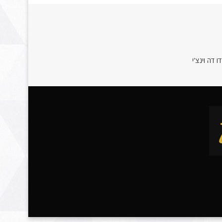
 דה וינצ'י