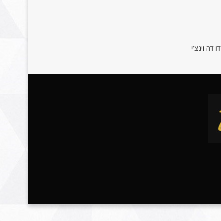
 דה וינצ'י