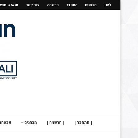
לענן
מבחנים
התחבר
הרשמה
צור קשר
תנאי שימוש
| התחבר |
| הרשמה |
מבחנים
אבטחת