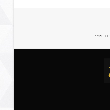
 דה וינצ'י