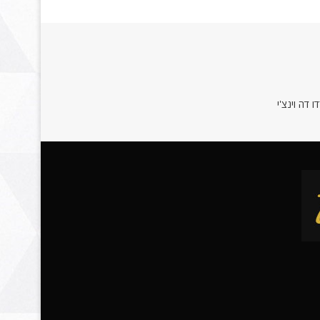
 דה וינצ'י