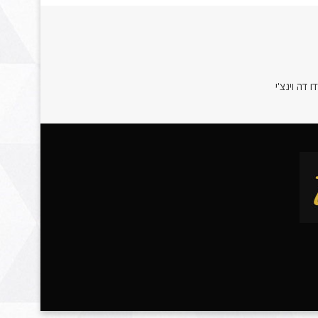
 דה וינצ'י