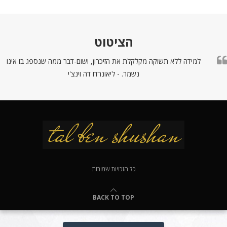
הציטוט
למידה ללא תשוקה מקלקלת את הזיכרון, ושום-דבר ממה שנספג בו אינו
נשמר. - ליאונרדו דה וינצ'י
כל הזכויות שמורות
BACK TO TOP