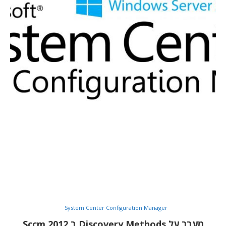
System Center Configuration Manager
מעבר על Discovery Methods ב Sccm 2012