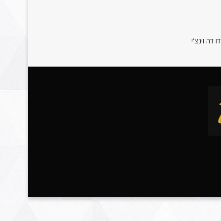
 דה וינצ'י