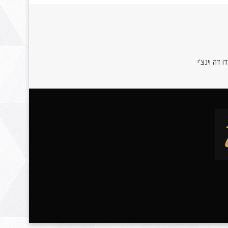
 דה וינצ'י